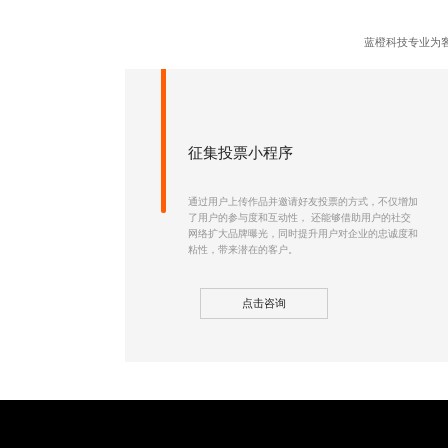
蓝橙科技专业为
征集投票小程序
通过用户上传作品并邀请好友投票的方式，不仅增加
了用户的参与度和互动性， 还能够借助用户的社交
网络扩大品牌曝光，同时提升用户对企业的忠诚度和
粘性，带来潜在的客户。
点击咨询