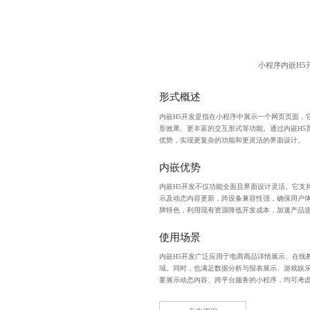
小程序内嵌H5
形式概述
内嵌H5开发是指在小程序中展示一个网页页面，
形效果、更丰富的交互形式等功能。通过内嵌H5
优势，实现更复杂的功能和更灵活的界面设计。
内嵌优势
内嵌H5开发不仅功能全面且界面设计灵活。它支
示及动态内容更新，跨设备兼容性强，确保用户
牌特色，利用现有资源降低开发成本，加速产品
使用场景
内嵌H5开发广泛应用于电商商品详情展示、在线
域。同时，也满足数据分析与报表展示、游戏娱
要展示动态内容、跨平台服务的小程序，均可考