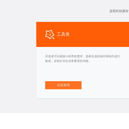
蓝橙科技拥有
工具类
开发者可以根据小程序的需求，选择合适的插件和组件进行
集成，定制出符合业务要求的功能。
点击咨询