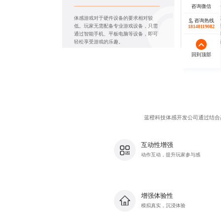
体感游戏对于硬件设备的要求相对较
体感游戏以
咨询热线
低。玩家无需配备专业游戏设备，只需
多样的游戏
18140119082
通过智能手机、平板电脑等设备，即可
技，从冒险
轻松享受游戏的乐趣。
几乎涵盖了
回到顶部
蓝橙科技
体感开发公司
通过结合
互动性增强
动作互动，提升玩家参与感
增强体验性
模拟真实，沉浸体验