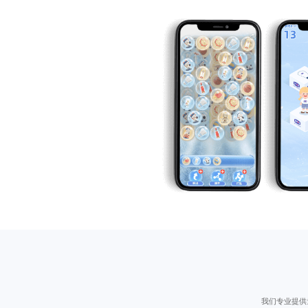
我们专业提供