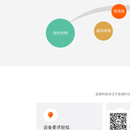
情境模
拟
虚拟体验
动作控制
蓝橙科技专注于
体感H5
设备要求较低
游戏类