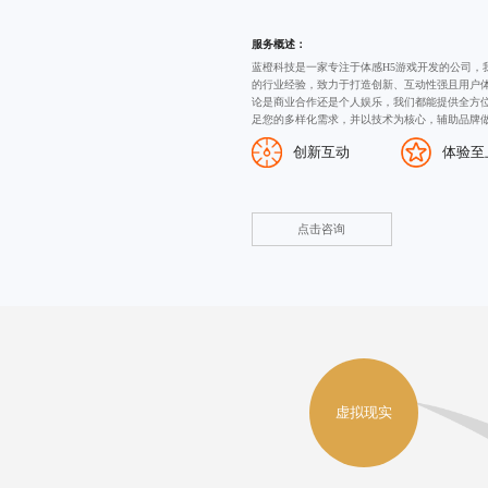
服务概述：
蓝橙科技是一家专注于
体感H5游戏开发
的公司，
的行业经验，致力于打造创新、互动性强且用户体
论是商业合作还是个人娱乐，我们都能提供全方
足您的多样化需求，并以技术为核心，辅助品牌
创新互动
体验至
点击咨询
虚拟现实