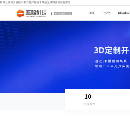
用专业
营销开发技术
助力品牌搭建专属的互联网营销获客渠道！
首页
公众号
网站建设
体感游戏定制
10
年
行业专注