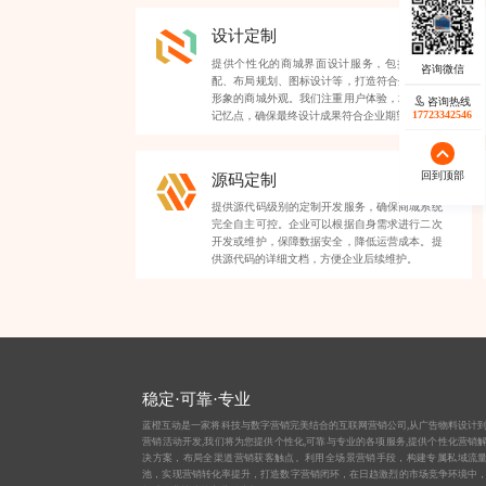
设计定制
提供个性化的商城界面设计服务，包括色彩搭
配、布局规划、图标设计等，打造符合企业品牌
形象的商城外观。我们注重用户体验，增强品牌
咨询热线
17723342546
记忆点，确保最终设计成果符合企业期望。
回到顶部
源码定制
提供源代码级别的定制开发服务，确保商城系统
完全自主可控。企业可以根据自身需求进行二次
开发或维护，保障数据安全，降低运营成本。提
供源代码的详细文档，方便企业后续维护。
稳定·可靠·专业
蓝橙互动是一家将科技与数字营销完美结合的互联网营销公司,从
广告物料设计
营销活动开发,我们将为您提供个性化,可靠与专业的各项服务,提供个性化营销
决方案，布局全渠道营销获客触点。利用全场景营销手段，构建专属私域流
池，实现营销转化率提升，打造数字营销闭环，在日趋激烈的市场竞争环境中