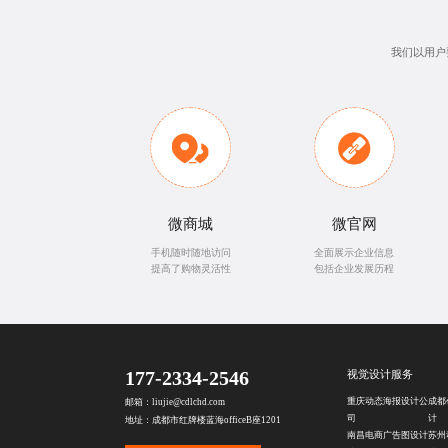
我们以用户
微商城
微官网
手机随时随地访问
全面展示企业信息
提高了购物灵活性
包括企业发展历程
177-2334-2546
视觉设计服务
重庆动态海报设计公
成都
邮箱：liujie@cdlchd.com
司
计
地址：成都市红牌楼蓝海officeB座1201
南昌电商广告图设计
苏州