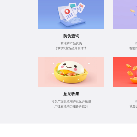
防伪查询
精准辨产品真伪
扫码即查货品真假详情
智能
意见收集
可以广泛吸取用户意见并改进
广征看法助力服务再提升
诚邀