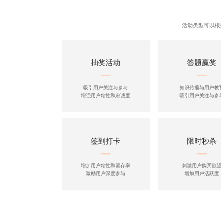
活动类型可以根
抽奖活动
答题赢奖
吸引用户关注与参与
知识传播与用户教
增强用户粘性和忠诚度
吸引用户关注与参
签到打卡
限时秒杀
增加用户粘性和留存率
刺激用户购买欲
激励用户深度参与
增加用户活跃度