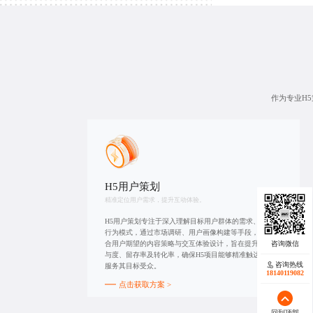
作为专业H
H5用户策划
精准定位用户需求，提升互动体验。
H5用户策划专注于深入理解目标用户群体的需求、偏好及
行为模式，通过市场调研、用户画像构建等手段，制定符
合用户期望的内容策略与交互体验设计，旨在提升用户参
与度、留存率及转化率，确保H5项目能够精准触达并有效
咨询热线
服务其目标受众。
18140119082
点击获取方案 >
回到顶部