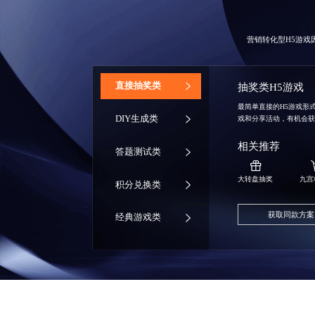
营销转化型H5游
‌直接抽奖类
抽奖类H5游戏
最简单直接的H5游戏形
DIY生成类
戏和分享活动，有机会
相关推荐
答题测试类
大转盘抽奖
九宫
积分兑换类
获取同款方案
经典游戏类