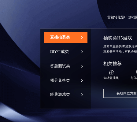
营销转化型H5游
‌直接抽奖类
抽奖类H5游戏
最简单直接的H5游戏形
DIY生成类
戏和分享活动，有机会
相关推荐
答题测试类
大转盘抽奖
九宫
积分兑换类
获取同款方案
经典游戏类