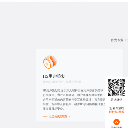
作为专业H
H5用户策划
精准定位用户需求，提升互动体验。
H5用户策划专注于深入理解目标用户群体的需求、偏好及
行为模式，通过市场调研、用户画像构建等手段，制定符
合用户期望的内容策略与交互体验设计，旨在提升用户参
与度、留存率及转化率，确保H5项目能够精准触达并有效
咨询热线
服务其目标受众。
18140119082
点击获取方案 >
回到顶部