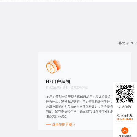
作为专业H
H5用户策划
精准定位用户需求，提升互动体验。
H5用户策划专注于深入理解目标用户群体的需求、偏好及
行为模式，通过市场调研、用户画像构建等手段，制定符
合用户期望的内容策略与交互体验设计，旨在提升用户参
与度、留存率及转化率，确保H5项目能够精准触达并有效
咨询热线
服务其目标受众。
18140119082
点击获取方案 >
回到顶部