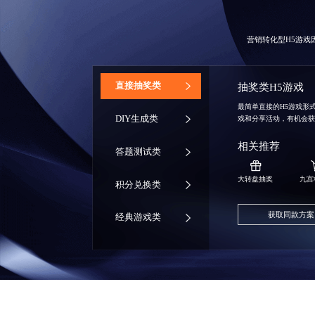
营销转化型H5游
‌直接抽奖类
抽奖类H5游戏
最简单直接的H5游戏形
DIY生成类
戏和分享活动，有机会
相关推荐
答题测试类
大转盘抽奖
九宫
积分兑换类
获取同款方案
经典游戏类