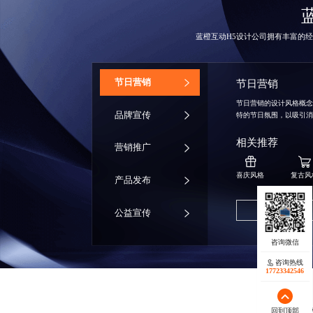
蓝橙互动
H5设计公司
拥有丰富的经
‌节日营销
节日营销
节日营销的设计风格概
品牌宣传
特的节日氛围，以吸引
相关推荐
营销推广
喜庆风格
复古风
产品发布
获取同款方案
公益宣传
咨询热线
17723342546
回到顶部