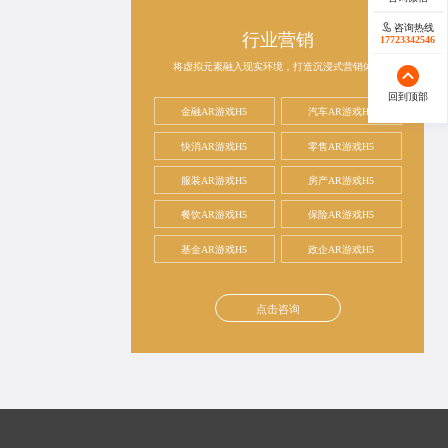
咨询热线
行业营销
17723342546
将虚拟元素融入现实环境，打造沉浸式营销体验
回到顶部
金融AR游戏H5
汽车AR游戏H5
快消AR游戏H5
零售AR游戏H5
服装AR游戏H5
房产AR游戏H5
餐饮AR游戏H5
保险AR游戏H5
基金AR游戏H5
政企AR游戏H5
点击咨询